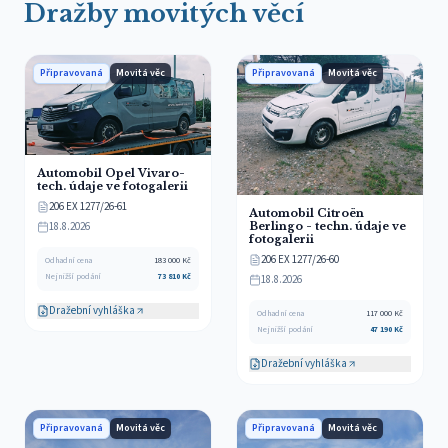
Dražby movitých věcí
Připravovaná
Movitá věc
Připravovaná
Movitá věc
Automobil Opel Vivaro-
tech. údaje ve fotogalerii
206 EX 1277/26-61
Automobil Citroën
Berlingo - techn. údaje ve
18.8.2026
fotogalerii
206 EX 1277/26-60
Odhadní cena
183 000
Kč
Nejnižší podání
73 810
Kč
18.8.2026
Dražební vyhláška
Odhadní cena
117 000
Kč
Nejnižší podání
47 190
Kč
Dražební vyhláška
Připravovaná
Movitá věc
Připravovaná
Movitá věc