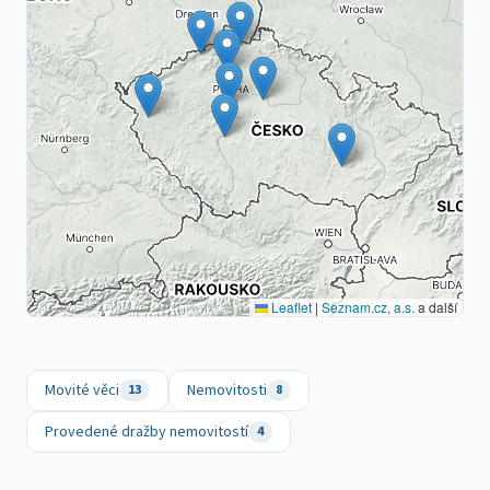
Leaflet
|
Seznam.cz, a.s.
a další
Movité věci
Nemovitosti
13
8
Provedené dražby nemovitostí
4