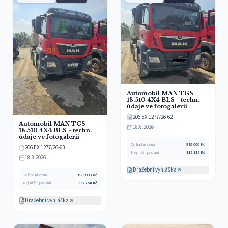
Automobil MAN TGS
18.510 4X4 BLS - techn.
údaje ve fotogalerii
206 EX 1277/26-62
Automobil MAN TGS
18.8.2026
18.510 4X4 BLS - techn.
údaje ve fotogalerii
Odhadní cena
819 000
Kč
206 EX 1277/26-63
Nejnižší podání
330 330
Kč
18.8.2026
Dražební vyhláška
Odhadní cena
825 000
Kč
Nejnižší podání
332 750
Kč
Dražební vyhláška