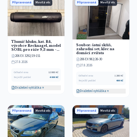
Připravovaná
Movitá věc
Připravovaná
Movitá věc
Tlumič hluku, kat. R4,
Soubor: šatní skříň,
výrobce Recknagel, model
zahradní set, klec na
SOB1, pro ráže 9,3 mm -
domácí zvířata
dražitel musí splňovat
206 EX 3292/19-151
zákonné podmínky pro
206 EX 982/26-30
nabývání a držení zbraně!
27.8.2026
27.8.2026
Odhadní cena
12 000
Kč
Odhadní cena
1 200
Kč
Nejnižší podání
4 000
Kč
Nejnižší podání
400
Kč
Dražební vyhláška
Dražební vyhláška
Připravovaná
Movitá věc
Připravovaná
Movitá věc