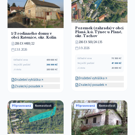
Pozemek (zahrada) v obci
Planá, k.ú. Týnec u Plané,
1/3 rodinného domu v
okr. Tachov
obci Ratenice, okr. Kolín
206 EX 500/24-135
206 EX 4488/22
3.9.2026
13.8.2026
Odhadní cena
70 500
Kč
Odhadní cena
459 000
Kč
Nejnižší podání
47 000
Kč
Nejnižší podání
306 000
Kč
Jistota
20 000
Kč
Jistota
100 000
Kč
Dražební vyhláška
Dražební vyhláška
Znalecký posudek
Znalecký posudek
Připravovaná
Nemovitost
Připravovaná
Nemovitost