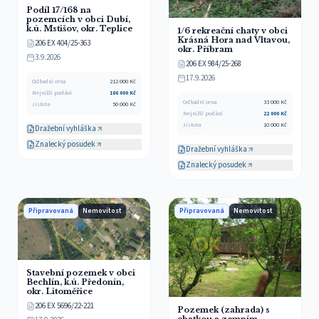
Podíl 17/168 na
pozemcích v obci Dubí,
k.ú. Mstišov, okr. Teplice
1/6 rekreační chaty v obci
Krásná Hora nad Vltavou,
206 EX 404/25-363
okr. Příbram
3.9.2026
206 EX 984/25-268
17.9.2026
Odhadní cena
212 000
Kč
Nejnižší podání
106 000
Kč
Odhadní cena
33 000
Kč
Jistota
50 000
Kč
Nejnižší podání
22 000
Kč
Jistota
10 000
Kč
Dražební vyhláška
Znalecký posudek
Dražební vyhláška
Znalecký posudek
Připravovaná
Nemovitost
Připravovaná
Nemovitost
Stavební pozemek v obci
Bechlín, k.ú. Předonín,
okr. Litoměřice
206 EX 5696/22-221
Pozemek (zahrada) s