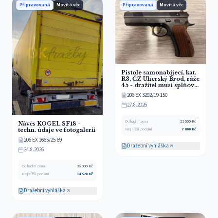
Připravovaná
Movitá věc
Připravovaná
Movitá věc
Pistole samonabíjecí, kat.
R3, ČZ Uherský Brod, ráže
45 - dražitel musí splňovat
zákonné podmínky pro
206 EX 3292/19-150
nabývání a držení zbraně!
27.8.2026
Odhadní cena
21 000
Kč
Návěs KÖGEL SF18 -
techn. údaje ve fotogalerii
Nejnižší podání
7 000
Kč
206 EX 1665/25-69
Dražební vyhláška
24.8.2026
Odhadní cena
36 000
Kč
Nejnižší podání
14 520
Kč
Dražební vyhláška