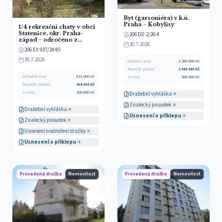
Byt (garsoniéra) v k.ú.
Praha - Kobylisy
1/4 rekreační chaty v obci
Statenice, okr. Praha-
206 DD 2/26-4
západ - odročeno z
30.7.2026
25.6.2026
206 EX 937/24-85
30.7.2026
Odhadní cena
3 390 000
Kč
Nejnižší podání
2 900 000
Kč
Odhadní cena
651 000
Kč
Jistota
500 000
Kč
Nejnižší podání
434 000
Kč
Jistota
200 000
Kč
Dražební vyhláška
Znalecký posudek
Dražební vyhláška
Usnesení o příklepu
Znalecký posudek
Usnesení o odročení dražby
Usnesení o příklepu
Provedená dražba
Nemovitost
Provedená dražba
Nemovitost