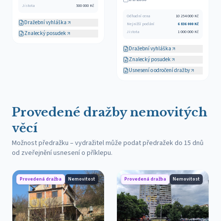
Jistota
500 000
Kč
Odhadní cena
10 254 000
Kč
Dražební vyhláška
Nejnižší podání
6 836 000
Kč
Jistota
1 000 000
Kč
Znalecký posudek
Dražební vyhláška
Znalecký posudek
Usnesení o odročení dražby
Provedené dražby nemovitých
věcí
Možnost předražku – vydražitel může podat předražek do 15 dnů
od zveřejnění usnesení o příklepu.
Provedená dražba
Nemovitost
Provedená dražba
Nemovitost