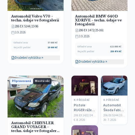
Automobil Volvo V70 -
Automobil BMW 640D
techn. údaje ve fotogalerii
XDRIVE - techn. údaje ve
fotogalerii
206 EX 5144/23-96
206 EX 1472/25-161
3.9.2026
3.9.2026
Odhadní cena
57 000
Kč
Odhadní cena
621 000
Kč
Nejnižší podání
19 000
Kč
Nejnižší podání
250 470
Kč
Dražební vyhláška
Dražební vyhláška
Připravovaná
Movitá věc
K PŘEDÁNÍ
K PŘEDÁNÍ
Pistole
Automobil
RUGER ráže:9
Škoda Fabia -
mm
techn. údaje
206 EX 1422/24-68
206 EX 5144/23-86
Browning
ve fotogalerii
6. 8. 2026
30. 7. 2026
Automobil CHRYSLER
court -
GRAND VOYAGER -
dražitel musí
techn. údaje ve fotogalerii
splňovat
- odročeno z 6.8.2026