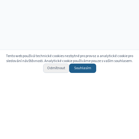
Tento web používá technické cookies nezbytné pro provoz a analytické cookie pro
sledování návštěvnosti. Analytické cookie používáme pouze s vaším souhlasem.
Odmítnout
Souhlasím
Kontakt
Provozní hodiny
Šátalská 469/1
ÚŘEDNÍ HODINY
142 00 Praha 4 - Libuš
Po, St, Čt
9:00–15:00