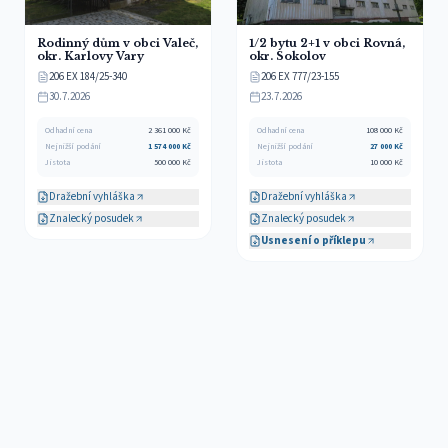
Rodinný dům v obci Valeč,
1/2 bytu 2+1 v obci Rovná,
okr. Karlovy Vary
okr. Sokolov
206 EX 184/25-340
206 EX 777/23-155
30.7.2026
23.7.2026
Odhadní cena
2 361 000
Kč
Odhadní cena
108 000
Kč
Nejnižší podání
1 574 000
Kč
Nejnižší podání
27 000
Kč
Jistota
500 000
Kč
Jistota
10 000
Kč
Dražební vyhláška
Dražební vyhláška
Znalecký posudek
Znalecký posudek
Usnesení o příklepu