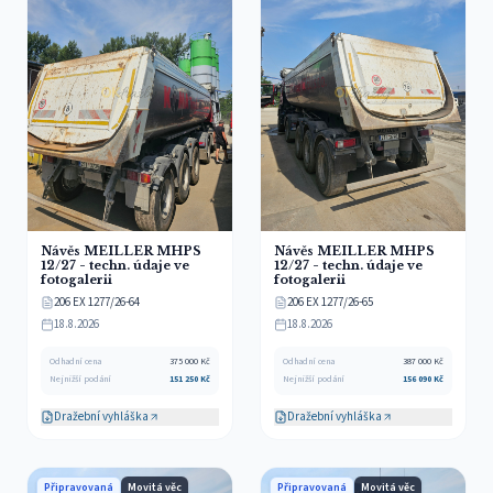
Návěs MEILLER MHPS
Návěs MEILLER MHPS
12/27 - techn. údaje ve
12/27 - techn. údaje ve
fotogalerii
fotogalerii
206 EX 1277/26-64
206 EX 1277/26-65
18.8.2026
18.8.2026
Odhadní cena
375 000
Kč
Odhadní cena
387 000
Kč
Nejnižší podání
151 250
Kč
Nejnižší podání
156 090
Kč
Dražební vyhláška
Dražební vyhláška
Připravovaná
Movitá věc
Připravovaná
Movitá věc