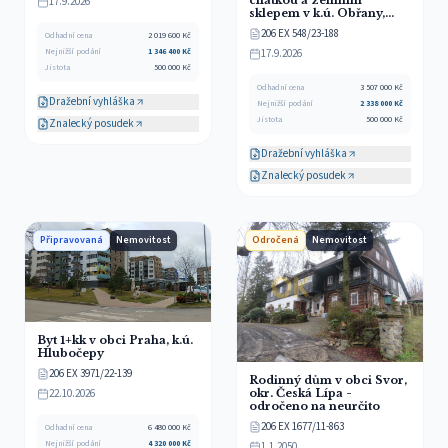
chatkou a zemním
17.9.2026
sklepem v k.ú. Obřany,
obec Brno, okr. Brno-
206 EX 548/23-188
Odhadní cena
2 019 600
Kč
město
Nejnižší podání
1 346 400
Kč
17.9.2026
Jistota
500 000
Kč
Odhadní cena
3 507 000
Kč
Dražební vyhláška
Nejnižší podání
2 338 000
Kč
Jistota
500 000
Kč
Znalecký posudek
Dražební vyhláška
Znalecký posudek
Připravovaná
Nemovitost
Odročená
Nemovitost
Byt 1+kk v obci Praha, k.ú.
Hlubočepy
206 EX 3971/22-139
Rodinný dům v obci Svor,
22.10.2026
okr. Česká Lípa -
odročeno na neurčito
206 EX 1677/11-863
Odhadní cena
6 480 000
Kč
Nejnižší podání
4 320 000
Kč
1.1.2050